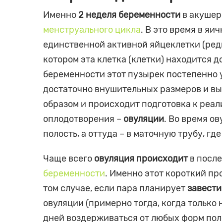
Именно
2 неделя беременности
в акушер
менструального цикла
. В это время в я
единственной активной яйцеклетки (редк
котором эта клетка (клетки) находится 
беременности этот пузырек постепенно 
достаточно внушительных размеров и вы
образом и происходит подготовка к реа
оплодотворения –
овуляции
. Во время о
полость, а оттуда – в маточную трубу, г
Чаще всего
овуляция происходит
в после
беременности
. Именно этот короткий п
том случае, если пара планирует
завести
овуляции (примерно тогда, когда только
дней воздерживаться от любых форм поло