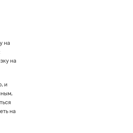
у на
:
узку на
, и
нным,
ться
деть на