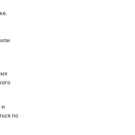
ке.
 или
ных
кого
 и
ться по