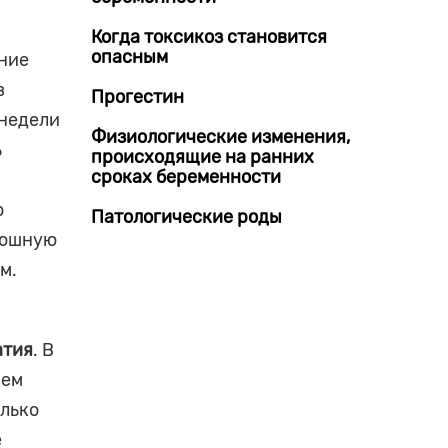
Когда токсикоз становится
опасным
ание
в
Прогестин
 недели
Физиологические изменения,
ь
происходящие на ранних
сроках беременности
о
Патологические роды
брюшную
м.
атия
. В
ием
олько
е