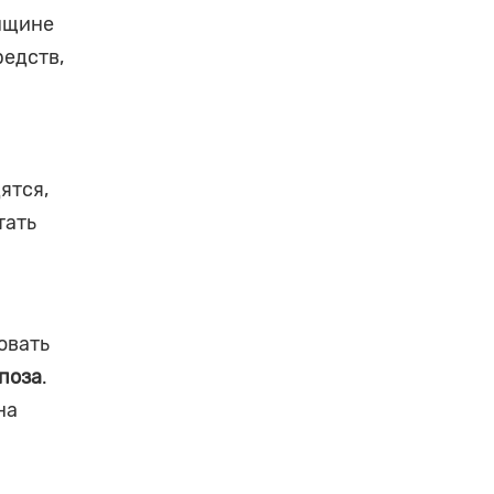
енщине
редств,
ятся,
тать
овать
поза
.
на