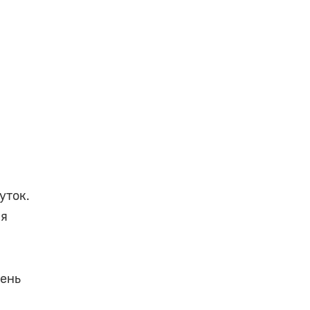
уток.
ая
чень