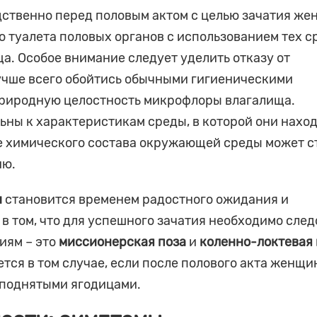
едственно перед половым актом с целью зачатия ж
 туалета половых органов с использованием тех с
а. Особое внимание следует уделить отказу от
учше всего обойтись обычными гигиеническими
природную целостность микрофлоры влагалища.
ны к характеристикам среды, в которой они наход
е химического состава окружающей среды может с
ию.
и
становится временем радостного ожидания и
в том, что для успешного зачатия необходимо след
иям – это
миссионерская поза
и
коленно-локтевая 
ется в том случае, если после полового акта женщи
иподнятыми ягодицами.