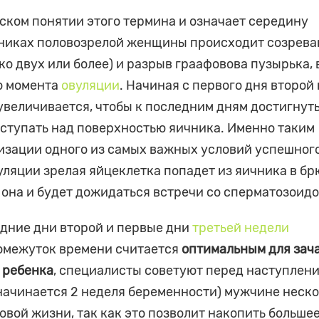
ском понятии этого термина и означает середину
ичниках половозрелой женщины происходит созрев
о двух или более) и разрыв граафовова пузырька, 
до момента
овуляции
. Начиная с первого дня второй
увеличивается, чтобы к последним дням достигнут
ступать над поверхностью яичника. Именно таким
лизации одного из самых важных условий успешног
вуляции зрелая яйцеклетка попадет из яичника в 
де она и будет дожидаться встречи со сперматозоидо
дние дни второй и первые дни
третьей недели
ромежуток времени считается
оптимальным для зач
 ребенка
, специалисты советуют перед наступлен
 начинается 2 неделя беременности) мужчине неск
вой жизни, так как это позволит накопить больше