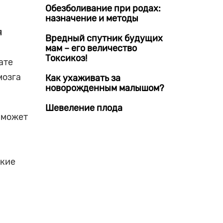
и
Обезболивание при родах:
назначение и методы
я
Вредный спутник будущих
мам – его величество
Токсикоз!
ате
мозга
Как ухаживать за
новорожденным малышом?
Шевеление плода
 может
акие