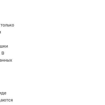
 только
м
ышки
 В
ванных
иде
даются