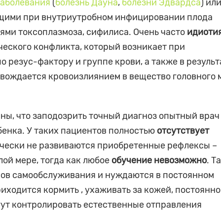
заболевания
(
болезнь Дауна
,
болезни Эдвардса
) ил
щими при внутриутробном инфицировании плода
ями токсоплазмоза, сифилиса. Очень часто
идиоти
еского конфликта, который возникает при
о резус-фактору и группе крови, а также в результ
овождается кровоизлиянием в вещество головного 
ны, что заподозрить точный диагноз опытный врач
бенка. У таких пациентов полностью
отсутствует
ически не развиваются приобретенные рефлексы –
лой мере, тогда как любое
обучение невозможно
. Т
ков самообслуживания и нуждаются в постоянном
иходится кормить , ухаживать за кожей, постоянно
огут контролировать естественные отправления