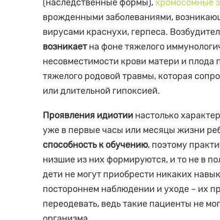
(наследственные формы),
хромосомные 
врожденными заболеваниями, возникаю
вирусами краснухи, герпеса. Возбудител
возникает
на фоне тяжелого иммунологич
несовместимости крови матери и плода п
тяжелого родовой травмы, которая сопр
или длительной гипоксией.
Проявления идиотии
настолько характер
уже в первые часы или месяцы жизни ре
способность к обучению
, поэтому практ
низшие из них формируются, и то не в по
дети не могут приобрести никаких навы
постороннем наблюдении и уходе – их пр
переодевать, ведь такие пациенты не м
организма.