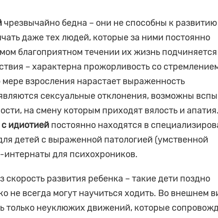
й
чрезвычайно бедна – они не способны к развитию
ичать даже тех людей, которые за ними постоянно
амом благоприятном течении их жизнь подчиняется
ствия – характерна прожорливость со стремление
 мере взросления нарастает выраженность
оявляются сексуальные отклонения, возможны всп
сти, на смену которым приходят вялость и апатия.
 с идиотией
постоянно находятся в специализиро
для детей с выраженной патологией (умственной
а-интернаты для психохроников.
з скорость развития ребенка – такие дети поздно
ко не всегда могут научиться ходить. Во внешнем в
ть только неуклюжих движений, которые сопровож