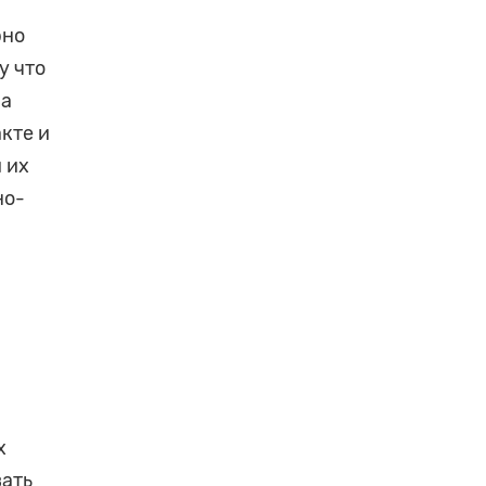
рно
у что
ва
кте и
 их
но-
х
вать