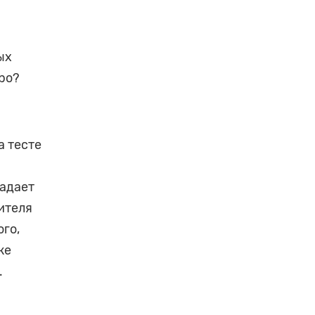
ых
ро?
а тесте
падает
ителя
ого,
же
.