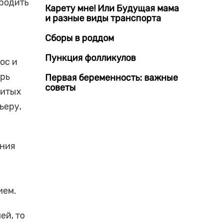
 родить
Карету мне! Или Будущая мама
и разные виды транспорта
Сборы в роддом
Пункция фолликулов
ос и
ерь
Первая беременность: важные
советы
витых
ьеру,
ения
ием.
ей, то