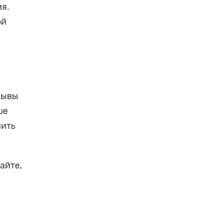
ия.
ой
рывы
ше
нить
айте,