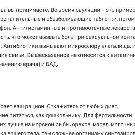
тва вы принимаете. Во время овуляции – это приме
воспалительные и обезболивающие таблетки, потом
 фон. Антигистаминные и противоотечные лекарст
ть, что может вызвать боль при сексуальном конта
. Антибиотики вымывают микрофлору влагалища, и
ия семьи. Вышесказанное не относится к витамин
начению врача) и БАД.
рает ваш рацион. Откажитесь от любых диет,
е питаться, как дошкольнику. Для фертильности
х лучше из морской рыбы, орехов, масел, молочны
ка вашего тела, тем сложнее организму синтезиро