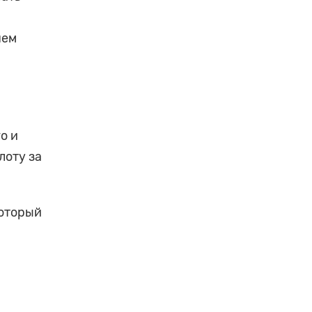
чем
о и
лоту за
который