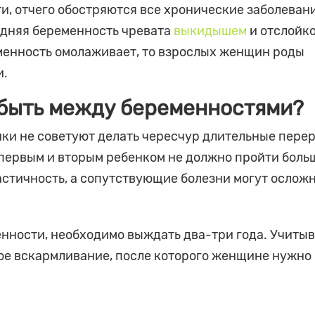
и, отчего обостряются все хронические заболеван
здняя беременность чревата
выкидышем
и отслойк
еменность омолаживает, то взрослых женщин роды
и.
 быть между беременностями?
дики не советуют делать чересчур длительные пере
 первым и вторым ребенком не должно пройти боль
ластичность, а сопутствующие болезни могут ослож
нности, необходимо выждать два-три года. Учитыв
ное вскармливание, после которого женщине нужно