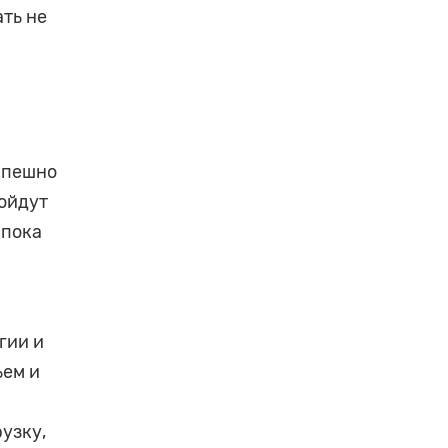
ать не
спешно
ойдут
 пока
гии и
ьем и
узку,