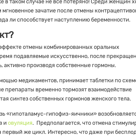
е в таком случае не все потеряно! Среди женщин х
 мгновенное зачатие после отмены контрацептиво
авда ли способствует наступлению беременности.
кт?
 эффекте отмены комбинированных оральных
 время подавляемые искусственно, после прекраще
, активно производя собственные гормоны.
мощью медикаментов, принимает таблетки по схем
ые препараты временно тормозят взаимодействие
етая синтез собственных гормонов женского тела.
вязь «гипоталамус-гипофиз-яичники» возобновляетс
в и
овуляция
. Предполагается, что отмена стимули
 первый же цикл. Интересно, что даже при беспло