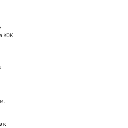
ь
а КОК
к
м.
в к