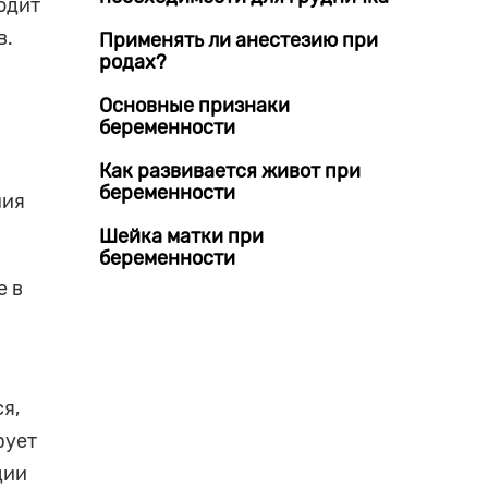
одит
в.
Применять ли анестезию при
родах?
Основные признаки
беременности
Как развивается живот при
беременности
ния
Шейка матки при
беременности
е в
я,
рует
дии