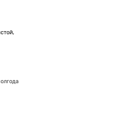
стой,
полгода