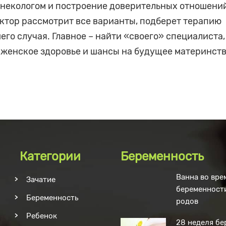
инекологом и построение доверительных отношений
ктор рассмотрит все варианты, подберет терапию
го случая. Главное – найти «своего» специалиста,
 женское здоровье и шансы на будущее материнств
Категории
Беременность
Ванна во вре
Зачатие
беременности
Беременность
родов
Ребенок
28 неделя б