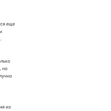
тся еще
ы
.
олько
ь
, но
олучно
мя из