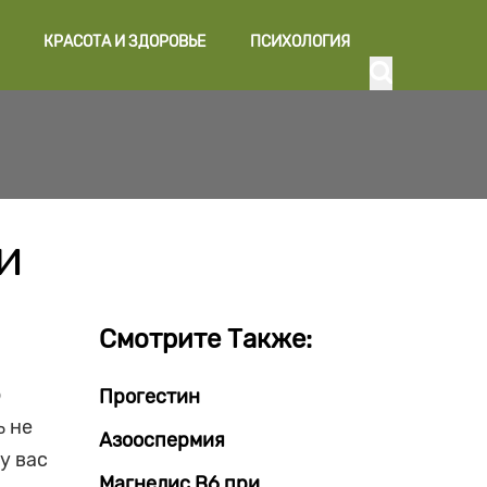
КРАСОТА И ЗДОРОВЬЕ
ПСИХОЛОГИЯ
и
Смотрите Также:
о
Прогестин
ь не
Азооспермия
у вас
Магнелис В6 при