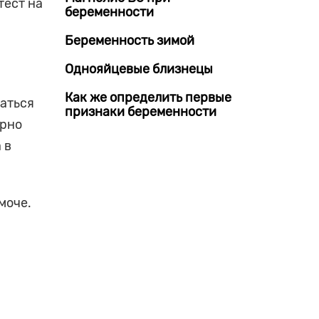
тест на
беременности
Беременность зимой
Однояйцевые близнецы
Как же определить первые
ваться
признаки беременности
ерно
 в
моче.
й